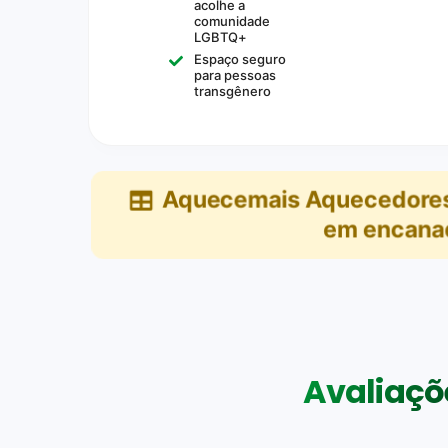
acolhe a
comunidade
LGBTQ+
Espaço seguro
para pessoas
transgênero
Aquecemais Aquecedores 
em
encanad
Avaliaçõe