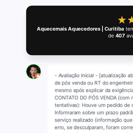
★
★
Aquecemais Aquecedores | Curitiba
tem
de
407
ava
- Avaliação Inicial - [atualização
de pós venda ou RT do engenheiro
mesmo após explicar da exigênc
CONTATO DO PÓS VENDA (com muit
tentativas): Houve um pedido de 
Informaram sobre um prazo padrão
serviço realizado (informação que
erro, se desculparam, foram corr