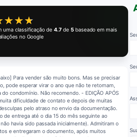
★★★★
★★★★
 uma classificação de
4.7
de
5
baseado em mais
Se
liações no Google
Se
 abaixo] Para vender são muito bons. Mas se precisar
, pode esperar virar o ano que não te retornam,
ia do condomínio. Não recomendo. - EDIÇÃO APÓS
As
a dificuldade de contato e depois de muitas
desculpas pelo atraso no envio da documentação.
 de entrega até o dia 15 do mês seguinte ao
 não havia sido passada inicialmente). Admitiram o
Su
etos e entregaram o documento, após muitos