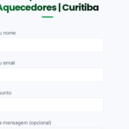
Aquecedores | Curitiba
u nome
u email
sunto
a mensagem (opcional)