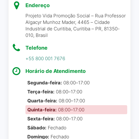
LGBTQ+
Endereço
precisar também tem. Ah,
Espaço seguro para pessoas
para empréstimo de perucas
transgênero
Projeto Vida Promoção Social – Rua Professor
e primeiro contato para ser
Algacyr Munhoz Mader, 4465 – Cidade
RECICLAGEM
Industrial de Curitiba, Curitiba – PR, 81350-
assistida, precisa agendar
010, Brasil
Roupas
um horário, e a assistente
social irá lhe atender com
ESTACIONAMENTO
Telefone
todo carinho. Lá sua dúvida
Estacionamento descoberto gratuito
+55 800 001 7676
não é besteira e é sanada
com empatia e respeito. A
Horário de Atendimento
ajuda é genuína e
Segunda-feira:
08:00–17:00
verdadeira. Você sai
renovada, com tanto amor.
Terça-feira:
08:00–17:00
Só tenho coisas boas a
Quarta-feira:
08:00–17:00
dizer. Obrigada AAMA. ☺️🌷
Quinta-feira:
08:00–17:00
Sexta-feira:
08:00–17:00
Ivone Xavier
☆ 5/5
Sábado:
Fechado
Domingo:
Fechado