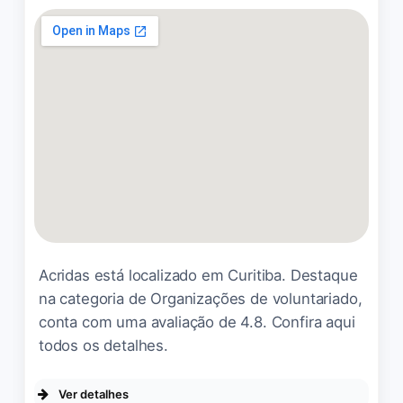
marcelo lemos
☆ 5/5
Primeiramente,
agradecemos a Deus e a
Há estacionamento privado
essa equipe maravilhosa do
gratuito disponível.
Pequeno Cotolengo. Graças
Estacionar na via pública é
ao cuidado e dedicação de
difícil vaga, somente no
todos, minha sogra pôde
entorno, mas tem que andar
voltar para casa, vivendo um
uns 500 metros.
lindo processo de
recuperação. Ela é um
Acridas está localizado em Curitiba. Destaque
Mota Paraná
☆ 5/5
verdadeiro milagre, e os
na categoria de Organizações de voluntariado,
cuidados de vocês foram
conta com uma avaliação de 4.8. Confira aqui
essenciais para que isso
todos os detalhes.
acontecesse. Muito
Conheci o bazar ACEF hoje
obrigada, em nome de toda
fui muito bem atendida pela
Ver detalhes
a família.