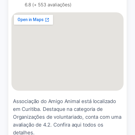
6.8 (+ 553 avaliações)
lugar muito interessante,
ajudam tantas famílias e dão
oportunidades para varias
crianças mudarem de vida e
obter conhecimento, eles
conseguem se sustentar
sem ajuda do governo ou
prefeitura realmente um
trabalho maravilhoso
Associação do Amigo Animal está localizado
Eduardo
☆ 5/5
em Curitiba. Destaque na categoria de
Organizações de voluntariado, conta com uma
avaliação de 4.2. Confira aqui todos os
Trabalho maravilhoso e
detalhes.