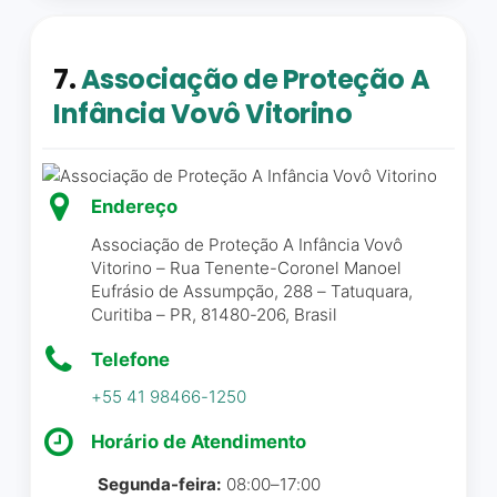
AAMA fornece
gratuitamente porta-drenos,
almofadas pós-cirurgia,
Posso dizer com toda a
7.
Associação de Proteção A
próteses e sutiãs pós
certeza que esse projeto
Infância Vovô Vitorino
operatórios. Tudo sem
transformou a vida de muita
custo! Diria que este é um
gente do bairro.
local abençoado por Deus
que presta toda essa gama
Endereço
Beatriz Vieira Louback
☆ 5/5
de serviços na fase mais
Associação de Proteção A Infância Vovô
delicada da vida de uma
Vitorino – Rua Tenente-Coronel Manoel
mulher!! Parabéns a essa
Eufrásio de Assumpção, 288 – Tatuquara,
instituição séria e que só faz
Curitiba – PR, 81480-206, Brasil
Lugar onde se transforma
o bem!!
vidas ,sonhos em realidade
Telefone
para aqueles que realmente
Mara Oliveira
☆ 5/5
+55 41 98466-1250
quer uma nova
oportunidade .
Horário de Atendimento
Segunda-feira:
08:00–17:00
lindalva souza
☆ 5/5