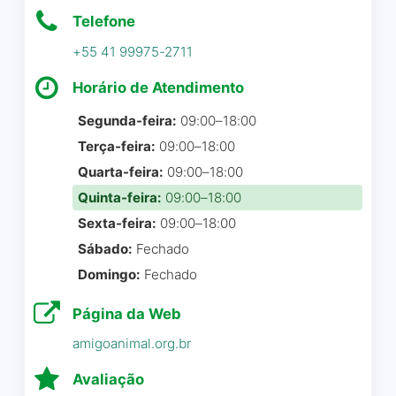
tão cruel como o tratamento
criança de colo todos
Rogerio Cruz
☆ 5/5
Telefone
oncológico elas são anjos
precisando estar lá. Eu
+55 41 99975-2711
que Deus colocou no meu
acredito que a organização
caminho
deles dessa forma está
Horário de Atendimento
funcionando. Não se deve
Elisangela dos santos
☆ 5/5
mexer em nada. Não fiquei
Segunda-feira:
09:00–18:00
mais que duas horas lá.
Terça-feira:
09:00–18:00
Passou rápido estava muito
Quarta-feira:
09:00–18:00
feliz.
Quinta-feira:
09:00–18:00
Sexta-feira:
09:00–18:00
Patricia Oliveira
☆ 5/5
Sábado:
Fechado
Domingo:
Fechado
Página da Web
Lugar acolhedor , com
excelente atendimento
amigoanimal.org.br
Avaliação
Solange Teodoro
☆ 5/5