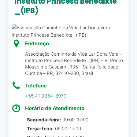
Instituto Princesa Benedikte
presidente Maria Julia! 🤗
_(IPB)
Raphael Maik Henrique Morais
Muito ruim. Na verdade, não
☆ 5/5
querem doar os animais que
estão evidentemente muito,
Endereço
muito infelizes nas
Associação Caminho da Vida Lar Dona Vera –
gaiolinhas minúsculas, sem
Onde tudo começou pra
Instituto Princesa Benedikte _(IPB) – R. Pedro
a felicidade de ter uma
meu filho hj formou se um
Mossoline Gasparin, 135 – Santa Felicidade,
família e ser livres. Se vc
Curitiba – PR, 82410-280, Brasil
grande Homem e um
tem muros de 2,5 metros de
excelente profissional na
Telefone
altura, eles juram que ainda
área de Saúde
não é suficiente para manter
+55 41 3364-8979
um gato seguro. Eles acham
Ney Braga Schneider
☆ 5/5
Horário de Atendimento
mesmo que um bichano
deve viver como prisioneiro
Segunda-feira:
09:00–17:00
sem direito a um banho de
Terça-feira:
09:00–17:00
sol. Quintal, grama, árvore?