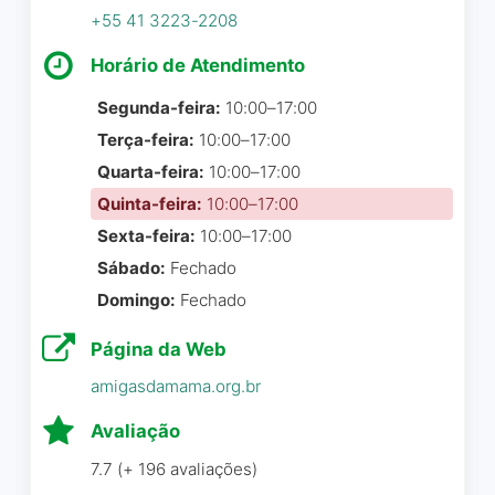
+55 41 3223-2208
Celso Luiz de Lima
☆ 2/5
Horário de Atendimento
Segunda-feira:
10:00–17:00
Terça-feira:
10:00–17:00
Parabens a todos que
Quarta-feira:
10:00–17:00
trabalham neste lar de amor
Quinta-feira:
10:00–17:00
e responsabilidade, criando
Sexta-feira:
10:00–17:00
um ambiente seguro e
acolhedor onde todas se
Sábado:
Fechado
sintam valorizadas e
Domingo:
Fechado
amadas.
Página da Web
Gestore Publico
☆ 5/5
amigasdamama.org.br
Avaliação
7.7 (+ 196 avaliações)
Lugar maravilhoso,