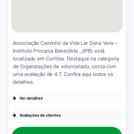
Infelizmente para os pobres
gatos sob tutela dessa
entidade, não foi um deles.
Claudia
☆ 1/5
Associação Caminho da Vida Lar Dona Vera –
Instituto Princesa Benedikte _(IPB) está
localizado em Curitiba. Destaque na categoria
Atendimento maravilhoso ao
de Organizações de voluntariado, conta com
nosso familiar animalzinho.
uma avaliação de 4.7. Confira aqui todos os
Foi operada do Fêmur e será
detalhes.
acompanhada até sua total
recuperação. A clínica Arca
Ver detalhes
de Noé tem excelentes
profissionais. Nos sentimos
ACESSIBILIDADE
Avaliações de clientes
verdadeiramente acolhidos
Entrada com acessibilidade para
num momento de grande
pessoas em cadeira de rodas
preocupação. A Clínica
Eu fui acolhida nessa abrigo
Estacionamento com acessibilidade