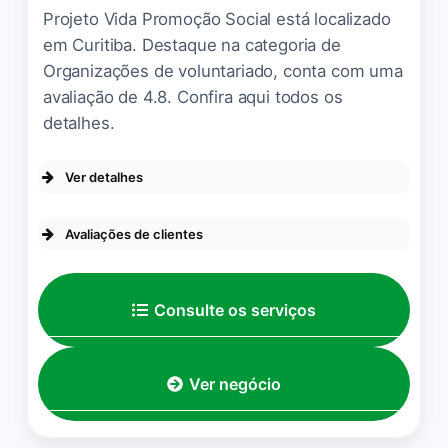
que nós.
Projeto Vida Promoção Social está localizado
em Curitiba. Destaque na categoria de
Leticia Pereira
☆ 5/5
Organizações de voluntariado, conta com uma
avaliação de 4.8. Confira aqui todos os
detalhes.
A Associação das Amigas da
Mama é um local de muito
Ver detalhes
acolhimento, carinho e bem
ACESSIBILIDADE
querer! As mulheres que
Avaliações de clientes
estão em tratamento de
Entrada com acessibilidade para
pessoas em cadeira de rodas
câncer de Mama, encontram
Vivendo com propósito na
nesse lugar, um Porto
RECICLAGEM
Consulte os serviços
missão de ser Psicóloga
Seguro, onde poderão
com vocês. 💜
Roupas
contar com psicólogas,
advogadas,
Ver negócio
Psicóloga Tatiane Ferreira
☆
massoterapeuta, Heike e
5/5
ainda caso necessitem, a