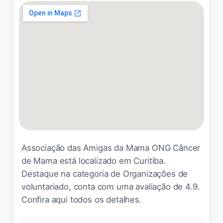
recomendo vcs visitarem
anderson Diniz pereira
☆ 5/5
Amo ser voluntária neste lar,
é um local bem organizado
e acolhedor. Eu vou pra
levar o amor e saio muito
amada. 💕
Associação das Amigas da Mama ONG Câncer
Luana Lopes
☆ 5/5
de Mama está localizado em Curitiba.
Destaque na categoria de Organizações de
voluntariado, conta com uma avaliação de 4.9.
Confira aqui todos os detalhes.
Todo atendimento que é
feito para criança em