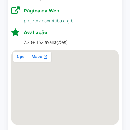
Página da Web
Encontrei a AAma pelo
projetovidacuritiba.org.br
google, estou em
tratamento de um cancer de
Avaliação
mama aos 34 anos e o
7.2 (+ 152 avaliações)
apoio e suporte dessas
mulheres maravilhosas fez
muita diferença. Fiz questão
de levar minha mãe e foi
incrivel, ela enxergou
esperança e viu como essas
mulheres incriveis
superaram isso e hoje estao
bem e ainda se doando por
outras. Nada como
conversar com pessoas que
já passaram pelo mesmo