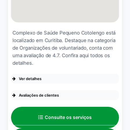
Complexo de Saúde Pequeno Cotolengo está
localizado em Curitiba. Destaque na categoria
de Organizações de voluntariado, conta com
uma avaliação de 4.7. Confira aqui todos os
detalhes.
Ver detalhes
ACESSIBILIDADE
Avaliações de clientes
Banheiro com acessibilidade para
pessoas em cadeira de rodas
A experiência mais linda que
Entrada com acessibilidade para
Consulte os serviços
pessoas em cadeira de rodas
vivi visitando Curitiba. Que
Estacionamento com acessibilidade
obra de caridade grandiosa.
para pessoas em cadeira de rodas