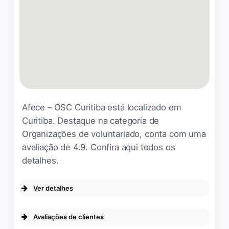
toda equipe de
enfermagem,
fisioterapeutas, TO, equipe
da limpeza, médicos dra
Eduarda e Dr Jandrei ser
humano incríveis. Quero
fazer uma agradecimento
muito especial ao setor de
Afece – OSC Curitiba está localizado em
serviço social Sra Blena, não
Curitiba. Destaque na categoria de
tenho palavras para
Organizações de voluntariado, conta com uma
agradecer a senhora tudo o
avaliação de 4.9. Confira aqui todos os
que vc fez, não mediu
esforços para nos ajudar e
detalhes.
orientar em tudo o que
precisávamos. Que Deus te
Ver detalhes
abençoe tudo o que a
senhora for fazer pois na
DA EMPRESA
Avaliações de clientes
nossa vida a senhora fez
Se identifica como uma empresa de