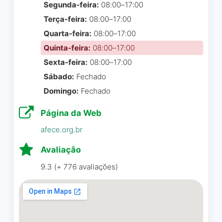
Segunda-feira:
08:00–17:00
Na hora do almoço todas as
mesas ficam cheias, é
Terça-feira:
08:00–17:00
melhor ir mais tarde para
Quarta-feira:
08:00–17:00
não pegar tanta fila. O
Quinta-feira:
08:00–17:00
estacionamento é bem
Sexta-feira:
08:00–17:00
grande e gratuito.
Sábado:
Fechado
Recomendo a visita.
Domingo:
Fechado
Vanessa Oliveira
☆ 4/5
Página da Web
afece.org.br
Avaliação
Meu nome é Itainá sou
irmão do paciente Guaraci
9.3 (+ 776 avaliações)
que ficou internado na UH
por mais ou menos uns 50
dias. Quero deixar o meu
profundo agradecimento à