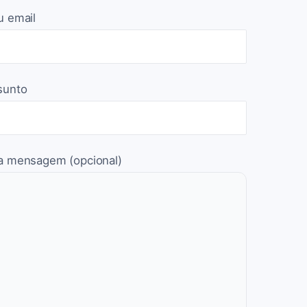
u email
sunto
a mensagem (opcional)