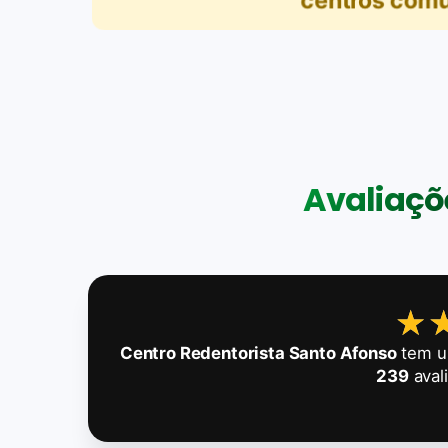
centros comun
Avaliaçõe
★
★
Centro Redentorista Santo Afonso
tem um
239
aval