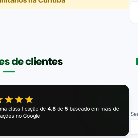
itários na Curitiba
s de clientes
★★★★
★★★★
a classificação de
4.8
de
5
baseado em mais de
Se
iações no Google