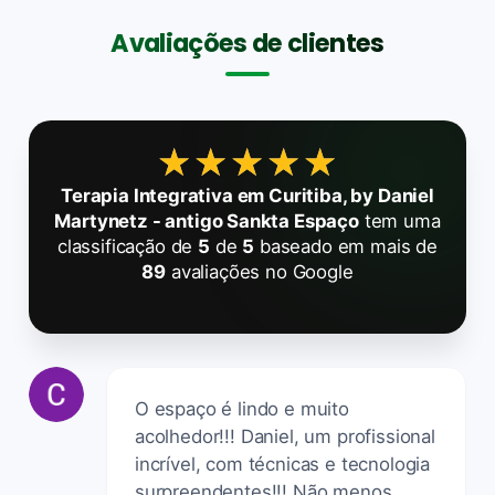
Avaliações de clientes
★★★★★
★★★★★
Terapia Integrativa em Curitiba, by Daniel
Martynetz - antigo Sankta Espaço
tem uma
classificação de
5
de
5
baseado em mais de
89
avaliações no Google
O espaço é lindo e muito
acolhedor!!! Daniel, um profissional
incrível, com técnicas e tecnologia
surpreendentes!!! Não menos