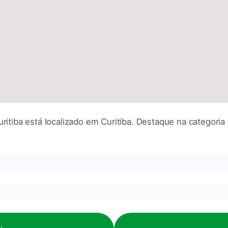
go e o atendimento foi ótimo! Realmente vi muita diferenç
linhada e sem dor. Recomendo!
to acolhedor. O Rodrigo é profissional muito competent
uritiba está localizado em Curitiba. Destaque na categori
COMODIDADES
PLANEJAMENTO
Banheiro
É recomendado marc
tou saindo da clinica muito bem. A dor melhorou tanto qu
hora