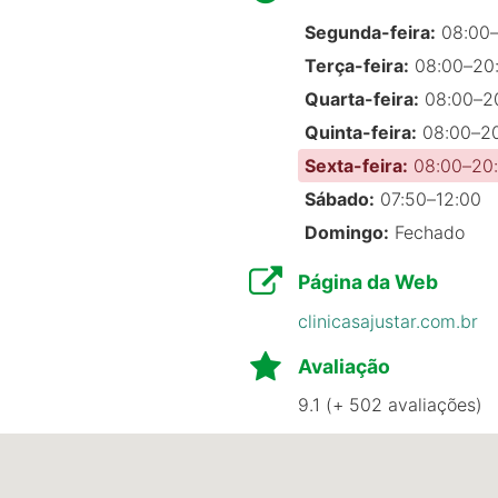
Segunda-feira:
08:00–
Terça-feira:
08:00–20
Quarta-feira:
08:00–2
Quinta-feira:
08:00–2
Sexta-feira:
08:00–20
ofissional, educado e respeitoso. O local é limpo e orga
Sábado:
07:50–12:00
Domingo:
Fechado
Página da Web
clinicasajustar.com.br
Avaliação
issional é um querido 😁! Muito atencioso, explicou todo
quiro e massagem. Obrigada!
9.1 (+ 502 avaliações)