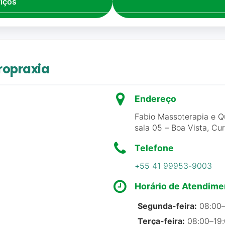
viços
limpo e arejado. Profissional Dr. Diogo é 10.
ropraxia
zado, com explicações claras e muita abertura para dúvi
rtação de dores e pesos nas articulações e músculos.
Endereço
Fabio Massoterapia e Q
sala 05 – Boa Vista, Cur
Telefone
+55 41 99953-9003
nho pacote de Quiropraxia na Ajustar há 2 anos. Tinha pro
rou demais minha postura e meu incomodo. Nao fico sem
Horário de Atendime
Segunda-feira:
08:00–
Terça-feira:
08:00–19