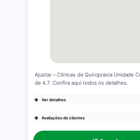
Fiz quiropraxia com o Rodri
pescoço muito mais leve, a
Atendimento excelente, mui
Ajustar – Clínicas de Quiropraxia Unidade C
de 4.7. Confira aqui todos os detalhes.
Ver detalhes
Avaliações de clientes
ACESSIBILIDADE
Banheiro com
A experiência foi ótima. Es
acessibilidade para