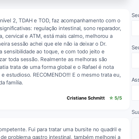
Se
 nível 2, TDAH e TOD, faz acompanhamento com o
ignificativas: regulação intestinal, sono reparador,
a, cervical e ATM, está mais calmo, melhorou a
meira sessão achei que ele não ia deixar o Dr.
Se
 a sensibilidade ao toque, e com todo jeito e
lizar toda sessão. Realmente as melhoras são
atia trata de uma forma global e o Rafael é nota
te e estudioso. RECOMENDO!!! E o mesmo trata eu,
As
a família.
Cristiane Schmitt
☆ 5/5
Su
competente. Fui para tratar uma bursite no quadril e
e problema gastro intestinal, também melhorei a