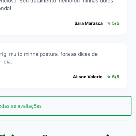
tencioso! Seu tratamento melhorou minhas dores
endo!
Sara Marasca
☆ 5/5
rigi muito minha postura, fora as dicas de
- dia.
Alison Valerio
☆ 5/5
odas as avaliações