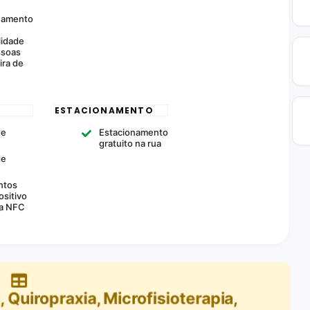
namento
lidade
ssoas
ira de
ESTACIONAMENTO
de
Estacionamento
gratuito na rua
de
ntos
ositivo
ia NFC
, Quiropraxia, Microfisioterapia,