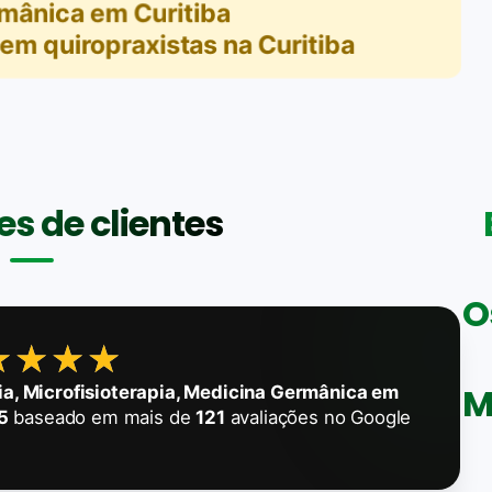
mânica em Curitiba
em
quiropraxistas na Curitiba
s de clientes
O
★★★★
★★★★
M
xia, Microfisioterapia, Medicina Germânica em
5
baseado em mais de
121
avaliações no Google