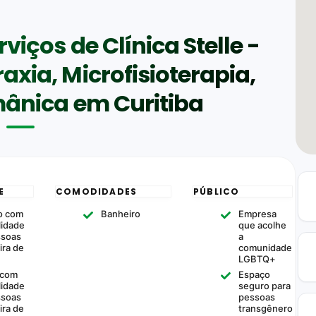
viços de Clínica Stelle -
axia, Microfisioterapia,
ânica em Curitiba
E
COMODIDADES
PÚBLICO
o com
Banheiro
Empresa
lidade
que acolhe
ssoas
a
ira de
comunidade
LGBTQ+
 com
Espaço
lidade
seguro para
ssoas
pessoas
ira de
transgênero