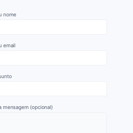
u nome
u email
sunto
a mensagem (opcional)