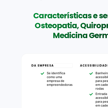
Características e ser
Osteopatia, Quiropr
Medicina Germ
DA EMPRESA
ACESSIBILIDAD
Se identifica
Banheir
como uma
acessibi
empresa de
para pe
empreendedoras
em cade
rodas
Entrada
acessibi
para pe
em cade