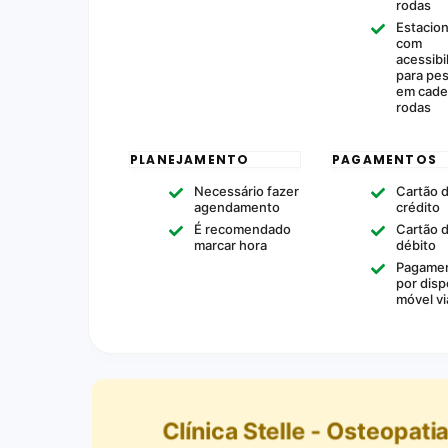
rodas
Estacio
com
acessibi
para pe
em cade
rodas
PLANEJAMENTO
PAGAMENTOS
Necessário fazer
Cartão 
agendamento
crédito
É recomendado
Cartão 
marcar hora
débito
Pagame
por disp
móvel v
Clínica Stelle - Osteopatia