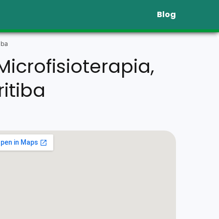
Blog
iba
Microfisioterapia,
itiba