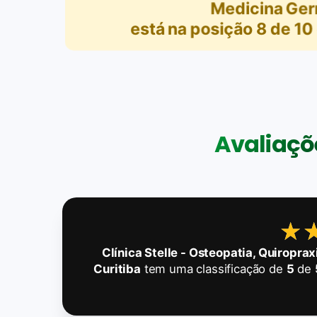
Medicina Ger
está na posição
8
de
10
Avaliaçõe
★
★
Clínica Stelle - Osteopatia, Quiropra
Curitiba
tem uma classificação de
5
de