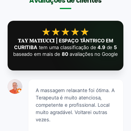
Avaliações de clientes
★★★★★
★★★★★
𝐓𝐀𝐘 𝐌𝐀𝐓𝐈𝐔𝐂𝐂𝐈 | ESPAÇO TÂNTRICO EM
CURITIBA
tem uma classificação de
4.9
de
5
baseado em mais de
80
avaliações no Google
A massagem relaxante foi ótima. A
Terapeuta é muito atenciosa,
competente e profissional. Local
muito agradável. Voltarei outras
vezes.