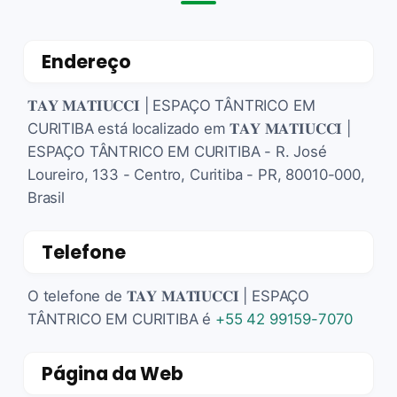
Endereço
𝐓𝐀𝐘 𝐌𝐀𝐓𝐈𝐔𝐂𝐂𝐈 | ESPAÇO TÂNTRICO EM
CURITIBA está localizado em 𝐓𝐀𝐘 𝐌𝐀𝐓𝐈𝐔𝐂𝐂𝐈 |
ESPAÇO TÂNTRICO EM CURITIBA - R. José
Loureiro, 133 - Centro, Curitiba - PR, 80010-000,
Brasil
Telefone
O telefone de 𝐓𝐀𝐘 𝐌𝐀𝐓𝐈𝐔𝐂𝐂𝐈 | ESPAÇO
TÂNTRICO EM CURITIBA é
+55 42 99159-7070
Página da Web