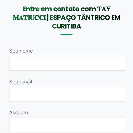
Entre em contato com 𝐓𝐀𝐘
𝐌𝐀𝐓𝐈𝐔𝐂𝐂𝐈 | ESPAÇO TÂNTRICO EM
CURITIBA
Seu nome
Seu email
Assunto