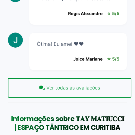
Regis Alexandre
☆ 5/5
Ótima! Eu amei ❤️❤️
Joice Mariane
☆ 5/5
Ver todas as avaliações
Informações sobre 𝐓𝐀𝐘 𝐌𝐀𝐓𝐈𝐔𝐂𝐂𝐈
| ESPAÇO TÂNTRICO EM CURITIBA