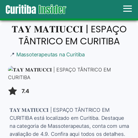
𝐓𝐀𝐘 𝐌𝐀𝐓𝐈𝐔𝐂𝐂𝐈 | ESPAÇO
TÂNTRICO EM CURITIBA
📍
Massoterapeutas na Curitiba
7.4
𝐓𝐀𝐘 𝐌𝐀𝐓𝐈𝐔𝐂𝐂𝐈 | ESPAÇO TÂNTRICO EM
CURITIBA está localizado em Curitiba. Destaque
na categoria de Massoterapeutas, conta com uma
avaliação de 4.9. Confira aqui todos os detalhes.