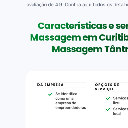
avaliação de 4.9. Confira aqui todos os detalh
Características e se
Massagem em Curitib
Massagem Tântri
DA EMPRESA
OPÇÕES DE
SERVIÇO
Se identifica
Serviços
como uma
livre
empresa de
empreendedoras
Serviço
local