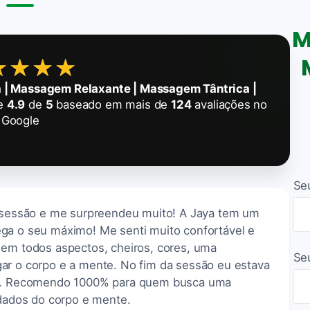
M
★★★★
★★★★
 | Massagem Relaxante | Massagem Tântrica |
de
4.9
de
5
baseado em mais de
124
avaliações no
Google
Se
a sessão e me surpreendeu muito! A Jaya tem um
ga o seu máximo! Me senti muito confortável e
 em todos aspectos, cheiros, cores, uma
Se
ar o corpo e a mente. No fim da sessão eu estava
vel. Recomendo 1000% para quem busca uma
idados do corpo e mente.