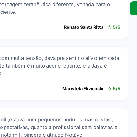
dagem terapêutica diferente, voltada para o
ciente.
Renato Santa Ritta
☆ 5/5
 com muita tensão, dava pra sentir o alívio em cada
nte também é muito aconchegante, e a Jaya é
s!
Maristela Flizicoski
☆ 5/5
il ,estava com pequenos nódulos ,nas costas ,
pectativas, quanto a profissional sem palavras e
ota mil , sincera e atitude Notável