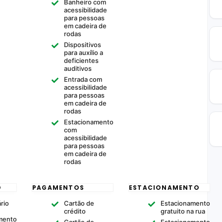
Banheiro com
acessibilidade
para pessoas
em cadeira de
rodas
Dispositivos
para auxílio a
deficientes
auditivos
Entrada com
acessibilidade
para pessoas
em cadeira de
rodas
Estacionamento
com
acessibilidade
para pessoas
em cadeira de
rodas
O
PAGAMENTOS
ESTACIONAMENTO
rio
Cartão de
Estacionamento
crédito
gratuito na rua
mento
Cartão de
Estacionamento