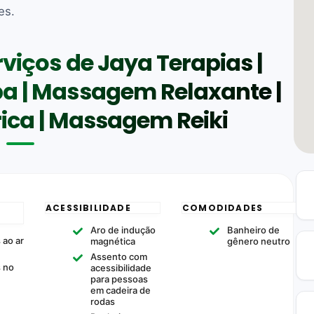
es.
rviços de Jaya Terapias |
a | Massagem Relaxante |
ca | Massagem Reiki
ACESSIBILIDADE
COMODIDADES
Aro de indução
Banheiro de
 ao ar
magnética
gênero neutro
Assento com
s no
acessibilidade
para pessoas
em cadeira de
rodas