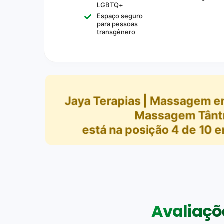
LGBTQ+
Espaço seguro
para pessoas
transgênero
Jaya Terapias | Massagem em
Massagem Tântr
está na posição
4
de
10
e
Avaliaçõe