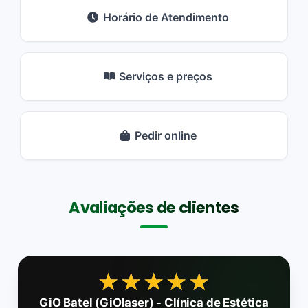
Horário de Atendimento
Serviços e preços
Pedir online
Avaliações de clientes
★★★★★
★★★★★
GiO Batel (GiOlaser) - Clínica de Estética