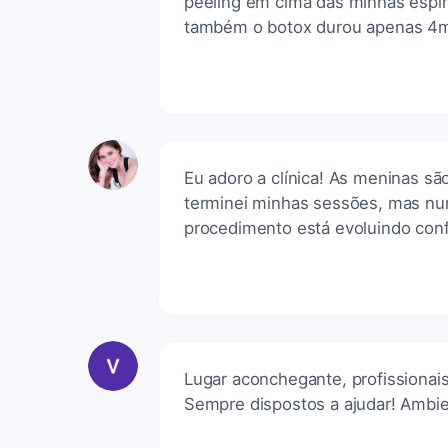
peeling em cima das minhas espi
também o botox durou apenas 4me
Eu adoro a clínica! As meninas sã
terminei minhas sessões, mas nun
procedimento está evoluindo con
Lugar aconchegante, profissionais
Sempre dispostos a ajudar! Ambi