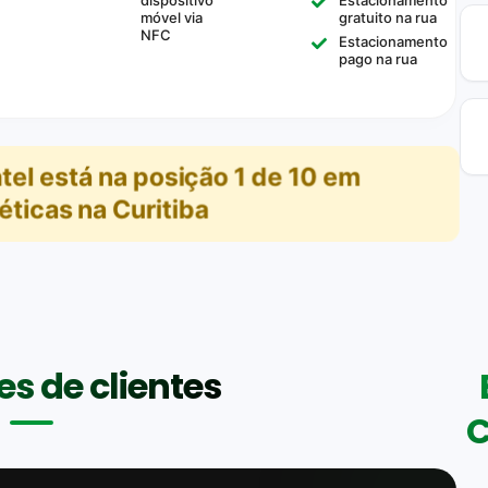
móvel via
gratuito na rua
NFC
Estacionamento
pago na rua
tel
está na posição
1
de
10
em
éticas na Curitiba
s de clientes
C