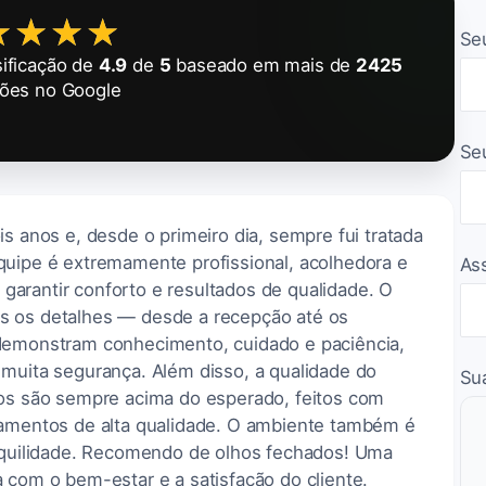
★★★★
★★★★
Se
ificação de
4.9
de
5
baseado em mais de
2425
ções no Google
Se
is anos e, desde o primeiro dia, sempre fui tratada
quipe é extremamente profissional, acolhedora e
As
arantir conforto e resultados de qualidade. O
s os detalhes — desde a recepção até os
 demonstram conhecimento, cuidado e paciência,
 muita segurança. Além disso, a qualidade do
Su
dos são sempre acima do esperado, feitos com
pamentos de alta qualidade. O ambiente também é
anquilidade. Recomendo de olhos fechados! Uma
 com o bem-estar e a satisfação do cliente.