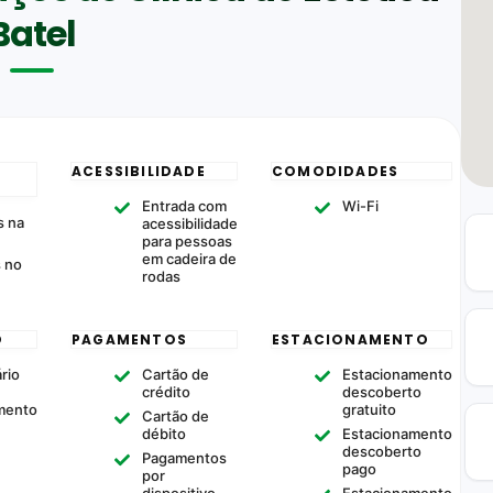
Batel
ACESSIBILIDADE
COMODIDADES
Entrada com
Wi-Fi
 na
acessibilidade
para pessoas
em cadeira de
s no
rodas
O
PAGAMENTOS
ESTACIONAMENTO
rio
Cartão de
Estacionamento
crédito
descoberto
mento
gratuito
Cartão de
débito
Estacionamento
descoberto
Pagamentos
pago
por
dispositivo
Estacionamento