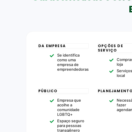
DA EMPRESA
OPÇÕES DE
SERVIÇO
Se identifica
Compras
como uma
loja
empresa de
empreendedoras
Serviço
local
PÚBLICO
PLANEJAMENT
Empresa que
Necessá
acolhe a
fazer
comunidade
agenda
LGBTQ+
Espaço seguro
para pessoas
transgênero