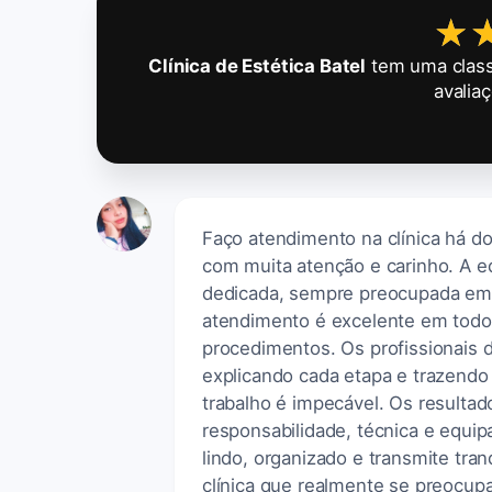
★
★
Clínica de Estética Batel
tem uma class
avalia
Faço atendimento na clínica há do
com muita atenção e carinho. A e
dedicada, sempre preocupada em g
atendimento é excelente em todo
procedimentos. Os profissionais
explicando cada etapa e trazendo
trabalho é impecável. Os resulta
responsabilidade, técnica e equi
lindo, organizado e transmite tr
clínica que realmente se preocupa