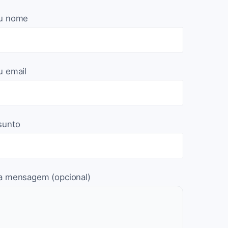
u nome
u email
sunto
a mensagem (opcional)