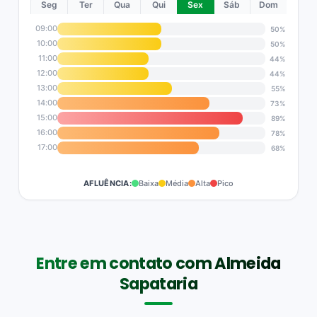
Seg
Ter
Qua
Qui
Sex
Sáb
Dom
09:00
50%
10:00
50%
11:00
44%
12:00
44%
13:00
55%
14:00
73%
15:00
89%
16:00
78%
17:00
68%
AFLUÊNCIA:
Baixa
Média
Alta
Pico
Entre em contato com Almeida
Sapataria