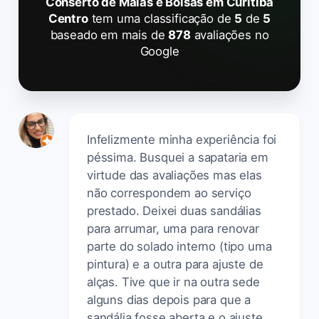
Conserto de Malas e Bolsas em Curitiba
Centro
tem uma classificação de
5
de
5
baseado em mais de
878
avaliações no
Google
Infelizmente minha experiência foi
péssima. Busquei a sapataria em
virtude das avaliações mas elas
não correspondem ao serviço
prestado. Deixei duas sandálias
para arrumar, uma para renovar
parte do solado interno (tipo uma
pintura) e a outra para ajuste de
alças. Tive que ir na outra sede
alguns dias depois para que a
sandália fosse aberta e o ajuste