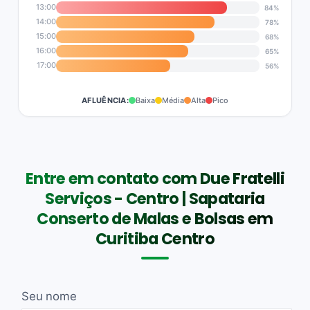
13:00
84%
14:00
78%
15:00
68%
16:00
65%
17:00
56%
AFLUÊNCIA:
Baixa
Média
Alta
Pico
Entre em contato com Due Fratelli
Serviços - Centro | Sapataria
Conserto de Malas e Bolsas em
Curitiba Centro
Seu nome