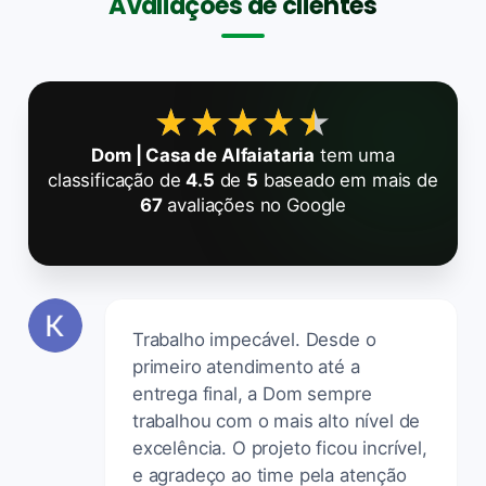
Avaliações de clientes
★★★★★
★★★★★
Dom | Casa de Alfaiataria
tem uma
classificação de
4.5
de
5
baseado em mais de
67
avaliações no Google
Trabalho impecável. Desde o
primeiro atendimento até a
entrega final, a Dom sempre
trabalhou com o mais alto nível de
excelência. O projeto ficou incrível,
e agradeço ao time pela atenção