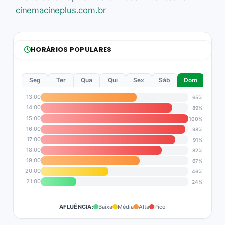
cinemacineplus.com.br
HORÁRIOS POPULARES
Seg
Ter
Qua
Qui
Sex
Sáb
Dom
13:00
65%
14:00
89%
15:00
100%
16:00
98%
17:00
91%
18:00
82%
19:00
67%
20:00
46%
21:00
24%
AFLUÊNCIA:
Baixa
Média
Alta
Pico