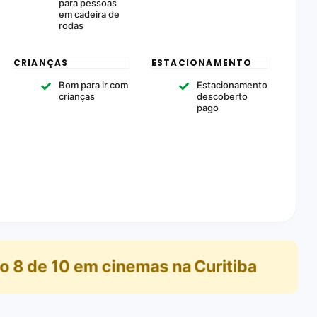
para pessoas
em cadeira de
rodas
CRIANÇAS
ESTACIONAMENTO
Bom para ir com
Estacionamento
crianças
descoberto
pago
ão
8
de
10
em
cinemas na Curitiba