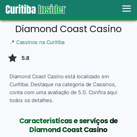
Diamond Coast Casino
📍
Cassinos na Curitiba
5.8
Diamond Coast Casino está localizado em
Curitiba. Destaque na categoria de Cassinos,
conta com uma avaliação de 5.0. Confira aqui
todos os detalhes.
Características e serviços de
Diamond Coast Casino