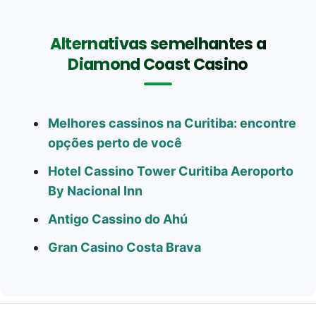
Alternativas semelhantes a
Diamond Coast Casino
Melhores cassinos na Curitiba: encontre
opções perto de você
Hotel Cassino Tower Curitiba Aeroporto
By Nacional Inn
Antigo Cassino do Ahú
Gran Casino Costa Brava