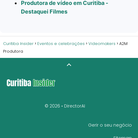
Produtora de vídeo em Curitiba -
Destaquei Filmes
Curitiba Insider
Eventos e celebrações
Videomakers
A2M
Produtora
© 2026 •
DirectorAI
Gerir o seu negócio
Sitemap