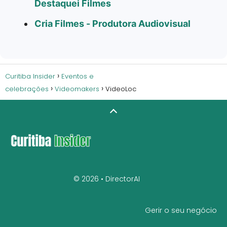
Destaquei Filmes
Cria Filmes - Produtora Audiovisual
Curitiba Insider
Eventos e
celebrações
Videomakers
VideoLoc
© 2026 •
DirectorAI
Gerir o seu negócio