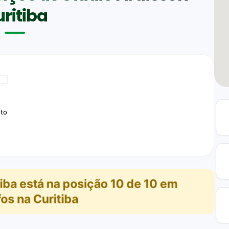
ritiba
to
iba
está na posição
10
de
10
em
os na Curitiba