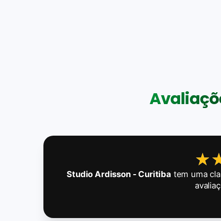
Avaliaçõe
★
★
Studio Ardisson - Curitiba
tem uma cla
avalia