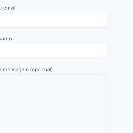
u email
sunto
a mensagem (opcional)