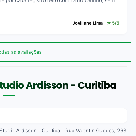
 por cada registro feito com tanto carinho, sem
Joviliane Lima
☆ 5/5
odas as avaliações
udio Ardisson - Curitiba
 Studio Ardisson - Curitiba - Rua Valentin Guedes, 263