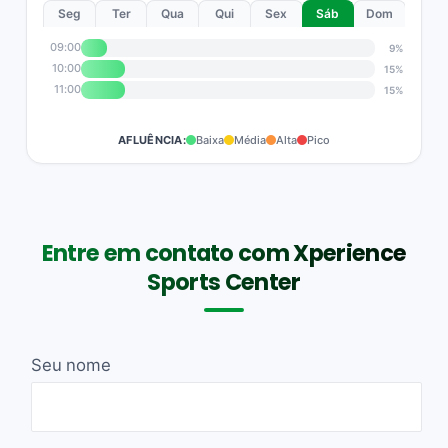
Seg
Ter
Qua
Qui
Sex
Sáb
Dom
09:00
9%
10:00
15%
11:00
15%
AFLUÊNCIA:
Baixa
Média
Alta
Pico
Entre em contato com Xperience
Sports Center
Seu nome