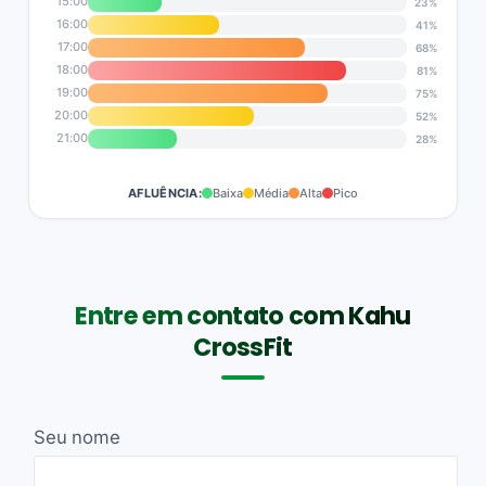
15:00
23%
16:00
41%
17:00
68%
18:00
81%
19:00
75%
20:00
52%
21:00
28%
AFLUÊNCIA:
Baixa
Média
Alta
Pico
Entre em contato com Kahu
CrossFit
Seu nome