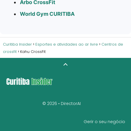
Arbo CrossFit
World Gym CURITIBA
Curitiba Insider
Esportes e atividades ao ar livre
Centros de
crossfit
Kahu CrossFit
© 2026 •
DirectorAI
Gerir o seu negócio