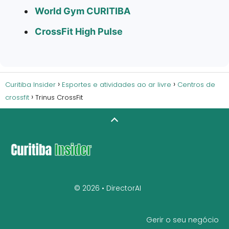
World Gym CURITIBA
CrossFit High Pulse
Curitiba Insider
Esportes e atividades ao ar livre
Centros de
crossfit
Trinus CrossFit
© 2026 •
DirectorAI
Gerir o seu negócio