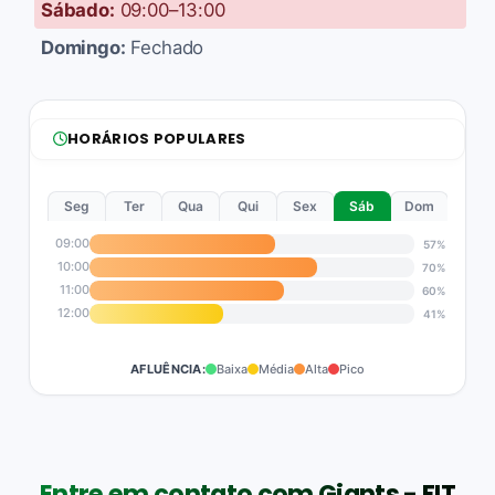
Sábado:
09:00–13:00
Domingo:
Fechado
HORÁRIOS POPULARES
Seg
Ter
Qua
Qui
Sex
Sáb
Dom
09:00
57%
10:00
70%
11:00
60%
12:00
41%
AFLUÊNCIA:
Baixa
Média
Alta
Pico
Entre em contato com Giants - FIT