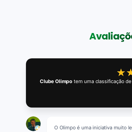
Avaliaçõe
★
★
Clube Olimpo
tem uma classificação d
O Olimpo é uma iniciativa muito l