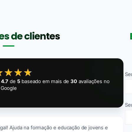
s de clientes
★★★★
★★★★
Se
e
4.7
de
5
baseado em mais de
30
avaliações no
Google
Se
egal! Ajuda na formação e educação de jovens e