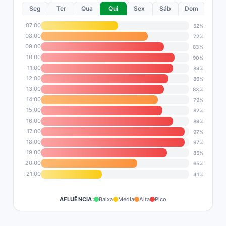
Seg
Ter
Qua
Qui
Sex
Sáb
Dom
07:00
52%
08:00
72%
09:00
83%
10:00
90%
11:00
89%
12:00
86%
13:00
83%
14:00
79%
15:00
82%
16:00
89%
17:00
97%
18:00
97%
19:00
85%
20:00
65%
21:00
41%
AFLUÊNCIA:
Baixa
Média
Alta
Pico