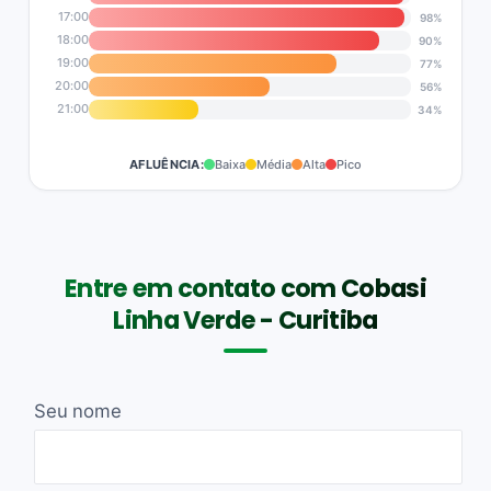
17:00
98%
18:00
90%
19:00
77%
20:00
56%
21:00
34%
AFLUÊNCIA:
Baixa
Média
Alta
Pico
Entre em contato com Cobasi
Linha Verde - Curitiba
Seu nome