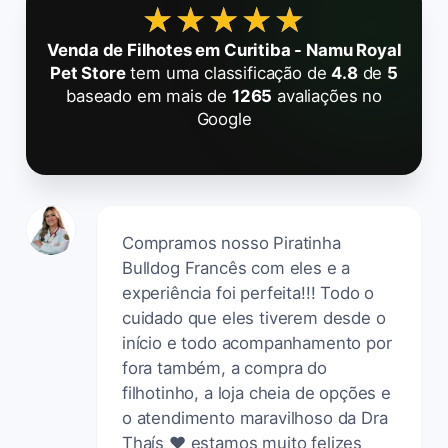
★★★★★
★★★★★
Venda de Filhotes em Curitiba - Namu Royal
Pet Store
tem uma classificação de
4.8
de
5
baseado em mais de
1265
avaliações no
Google
Compramos nosso Piratinha
Bulldog Francês com eles e a
experiência foi perfeita!!! Todo o
cuidado que eles tiverem desde o
início e todo acompanhamento por
fora também, a compra do
filhotinho, a loja cheia de opções e
o atendimento maravilhoso da Dra
Thaís ❤️ estamos muito felizes