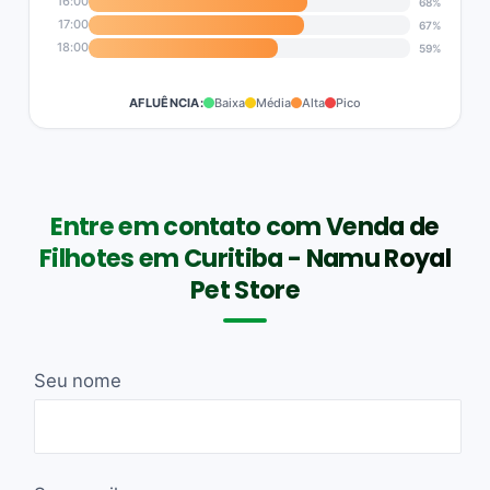
16:00
68%
17:00
67%
18:00
59%
AFLUÊNCIA:
Baixa
Média
Alta
Pico
Entre em contato com Venda de
Filhotes em Curitiba - Namu Royal
Pet Store
Seu nome