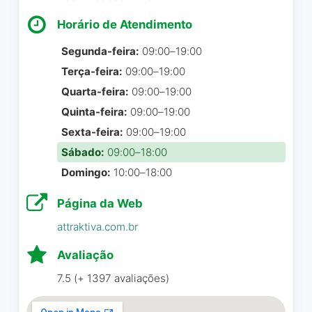
Atendimento excelente do
novo sofá e falou que o
Pagamentos por dispositivo móvel via
vendedor Ricardo Roessler.
NFC
Horário de Atendimento
novo será entregue dentro
Extremamente atencioso,
de 35 dias
ESTACIONAMENTO
Segunda-feira:
09:00–19:00
sempre pronto para
aproximadamente!!
Estacionamento descoberto gratuito
Terça-feira:
09:00–19:00
responder às dúvidas, com
Excelente atendimento,
Estacionamento gratuito na rua
explicações claras e
Quarta-feira:
09:00–19:00
super recomendo a loja
Estacionamento no local
detalhadas, demonstrando
Quinta-feira:
09:00–19:00
Ciello Tarumã e o
conhecimento e dedicação
atendimento da vendedora
Sexta-feira:
09:00–19:00
em cada etapa. Os produtos
Jane e da Gerente Simone !!
Sábado:
09:00–18:00
são de ótima qualidade e,
Domingo:
10:00–18:00
sempre que precisamos,
Juliana Cristina Crespo Genaro
tivemos assistência pronta e
☆ 5/5
Página da Web
eficiente. Compramos
attraktiva.com.br
camas e sofá e ficamos
muito satisfeitos com toda a
Avaliação
experiência.
🌟Recentemente, tive a
7.5 (+ 1397 avaliações)
satisfação de ser atendida
Amanda Andrioni
☆ 5/5
pelo Leo na loja Ciello, e não