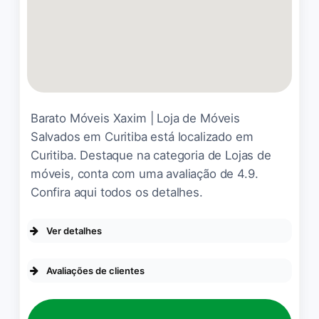
Linda poltrona feita de
papelão 😳 A poltrona
afundou uma parte da
Barato Móveis Xaxim | Loja de Móveis
espuma, abri para ver se
Salvados em Curitiba está localizado em
podia reparar quando para
minha surpresa as divisões
Curitiba. Destaque na categoria de Lojas de
são com pedaços de caixa
móveis, conta com uma avaliação de 4.9.
de papelão usadas e papel.
Confira aqui todos os detalhes.
Vejam as fotos do interior da
pontrona. É para rir ou
Ver detalhes
chorar? Nunca mais!
DA EMPRESA
Avaliações de clientes
Leonardo Lima
☆ 1/5
Se identifica como uma empresa de
empreendedoras
Fiz a compra de um sofá e a