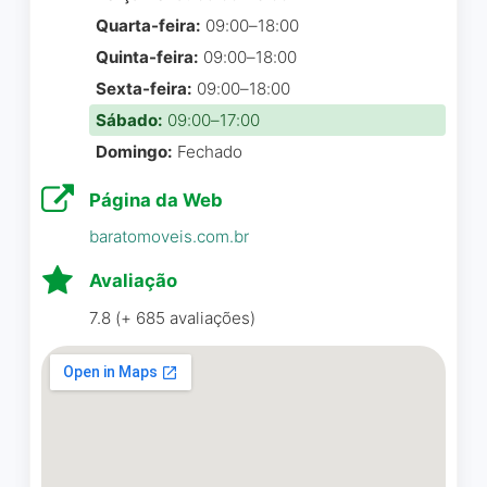
reclamações ou soluções.
Quarta-feira:
09:00–18:00
No meu caso, o atendente
Quinta-feira:
09:00–18:00
não dominava o sistema e
Sexta-feira:
09:00–18:00
ainda utilizava um celular
Sábado:
09:00–17:00
corporativo que não
funcionava corretamente, o
Domingo:
Fechado
que evidencia falhas
Página da Web
estruturais graves e falta de
treinamento. É inadmissível
baratomoveis.com.br
que uma empresa desse
Avaliação
porte trate o cliente dessa
forma. Falta organização,
7.8 (+ 685 avaliações)
preparo e, principalmente,
respeito com o tempo e a
experiência de quem
compra.
frank rocha da luz
☆ 1/5