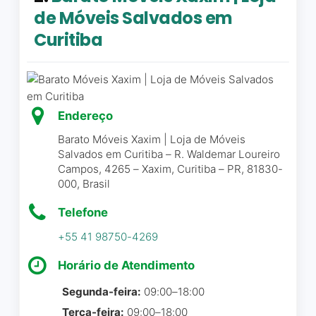
aguardando, porque a
de Móveis Salvados em
Serviço de montagem
equipe não conseguia
Curitiba
localizar algo que já estava
COMODIDADES
pago e confirmado. Não
Wi-Fi
houve explicação clara,
PLANEJAMENTO
pedido de desculpas ou
qualquer tentativa real de
Endereço
Visita rápida
agilizar a situação. Durante a
Barato Móveis Xaxim | Loja de Móveis
PAGAMENTOS
espera, ficou evidente que o
Salvados em Curitiba – R. Waldemar Loureiro
Cartão de crédito
problema não era isolado.
Campos, 4265 – Xaxim, Curitiba – PR, 81830-
Cartão de débito
000, Brasil
Diversos outros clientes
Cheques
enfrentavam dificuldades
Pagamentos por dispositivo móvel via
Telefone
semelhantes, enquanto os
NFC
+55 41 98750-4269
funcionários demonstravam
ESTACIONAMENTO
desconhecimento dos
Horário de Atendimento
Estacionamento coberto gratuito
procedimentos básicos,
Estacionamento descoberto gratuito
sem saber orientar
Segunda-feira:
09:00–18:00
corretamente sobre
Terça-feira:
09:00–18:00