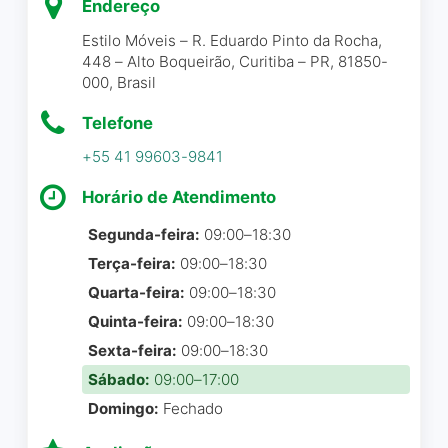
sofá e então fiz a
Endereço
Cartão de débito
somente para 45 dias após
reclamação no dia 08/08/25.
Cheques
Estilo Móveis – R. Eduardo Pinto da Rocha,
a data do check-list, mas
Mandei vídeos e fotos para
Pagamentos por dispositivo móvel via
448 – Alto Boqueirão, Curitiba – PR, 81850-
surpreendentemente recebi
NFC
comprovar. O sofá foi
000, Brasil
a cozinha em 15 dias
recolhido dia 02/09 e até
(metade de dezembro) e
Telefone
hoje, dia 11/09 não tive
passei o natal com a
nenhum retorno nem pra
+55 41 99603-9841
cozinha pronta e montada.
dizer que já olharam o sofá.
Foi uma experiência
Horário de Atendimento
A falta de empatia com o
positiva.
cliente no pós venda, é
Segunda-feira:
09:00–18:30
gigante. A preocupação em
Terça-feira:
09:00–18:30
Brenda Pinheiro dos Santos
☆
atender é ZERO. Quero meu
5/5
Quarta-feira:
09:00–18:30
dinheiro de volta.
Quinta-feira:
09:00–18:30
Sexta-feira:
09:00–18:30
Simone Oliveira
☆ 1/5
Sábado:
09:00–17:00
Só tenho elogios e gratidão
Domingo:
Fechado
pelo excelente trabalho de
toda a equipe Aliança. Já