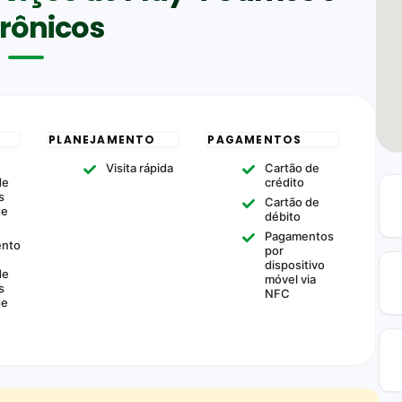
trônicos
PLANEJAMENTO
PAGAMENTOS
m
Visita rápida
Cartão de
de
crédito
s
Cartão de
de
débito
Pagamentos
ento
por
dispositivo
de
móvel via
s
NFC
de