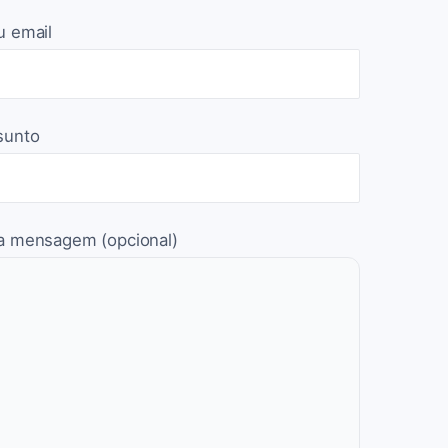
u email
sunto
a mensagem (opcional)