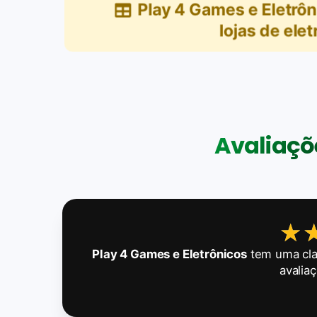
Play 4 Games e Eletrô
lojas de elet
Avaliaçõe
★
★
Play 4 Games e Eletrônicos
tem uma cla
avalia