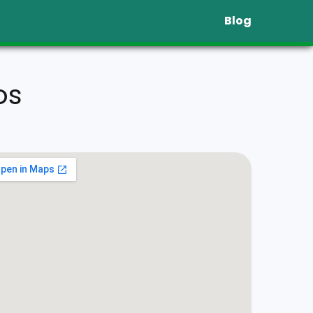
Blog
os