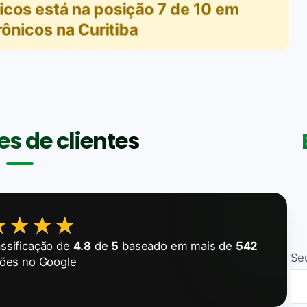
nicos
está na posição
7
de
10
em
rônicos na Curitiba
s de clientes
★★★★
★★★★
ssificação de
4.8
de
5
baseado em mais de
542
Se
ções no Google