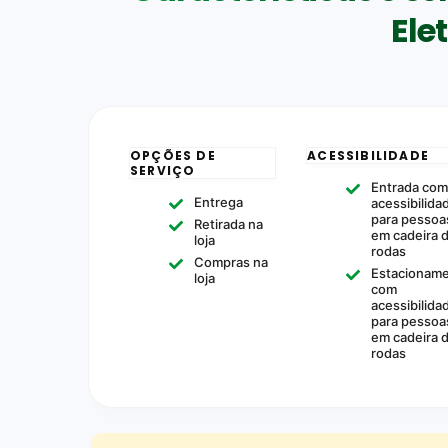
Ele
OPÇÕES DE
ACESSIBILIDADE
SERVIÇO
Entrada co
Entrega
acessibilida
para pessoa
Retirada na
em cadeira 
loja
rodas
Compras na
Estacionam
loja
com
acessibilida
para pessoa
em cadeira 
rodas