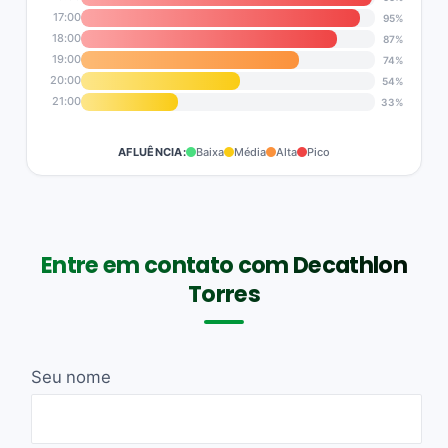
17:00
95%
18:00
87%
19:00
74%
20:00
54%
21:00
33%
AFLUÊNCIA:
Baixa
Média
Alta
Pico
Entre em contato com Decathlon
Torres
Seu nome