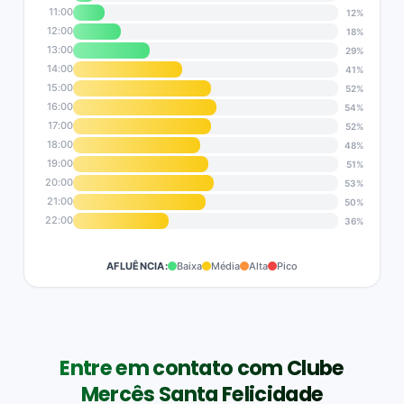
11:00
12%
12:00
18%
13:00
29%
14:00
41%
15:00
52%
16:00
54%
17:00
52%
18:00
48%
19:00
51%
20:00
53%
21:00
50%
22:00
36%
AFLUÊNCIA:
Baixa
Média
Alta
Pico
Entre em contato com Clube
Mercês Santa Felicidade