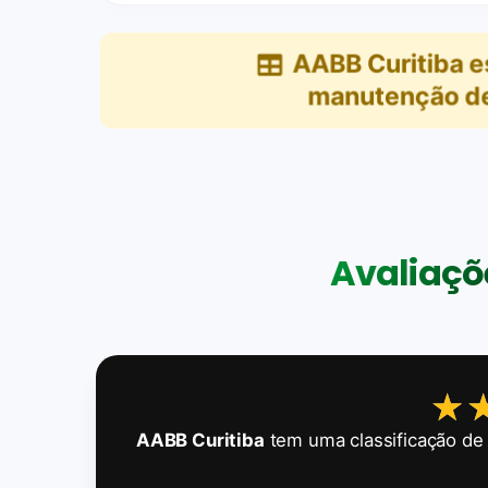
AABB Curitiba
e
manutenção de 
Avaliaçõe
★
★
AABB Curitiba
tem uma classificação d