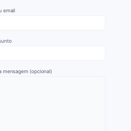
u email
sunto
a mensagem (opcional)