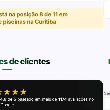
stá na posição
8
de
11
em
piscinas na Curitiba
s de clientes
★★★★
★★★★
Se
e
4.6
de
5
baseado em mais de
1174
avaliações no
Google