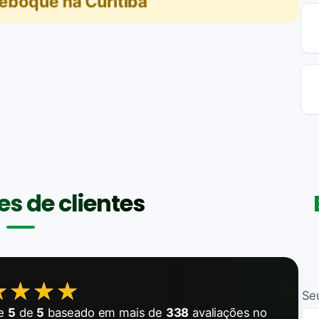
reboque na Curitiba
s de clientes
★★★★
★★★★
Se
de
5
de
5
baseado em mais de
338
avaliações no