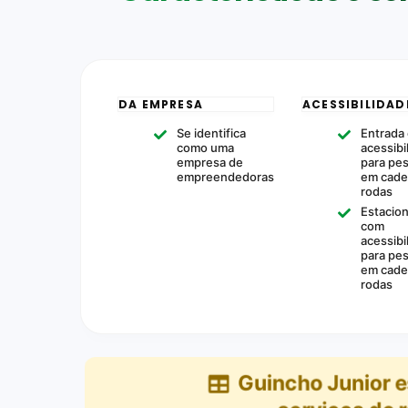
DA EMPRESA
ACESSIBILIDAD
Se identifica
Entrada
como uma
acessibi
empresa de
para pe
empreendedoras
em cade
rodas
Estacio
com
acessibi
para pe
em cade
rodas
Guincho Junior
e