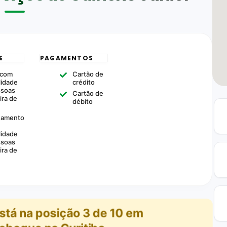
E
PAGAMENTOS
 com
Cartão de
lidade
crédito
ssoas
Cartão de
ira de
débito
namento
lidade
ssoas
ira de
stá na posição
3
de
10
em