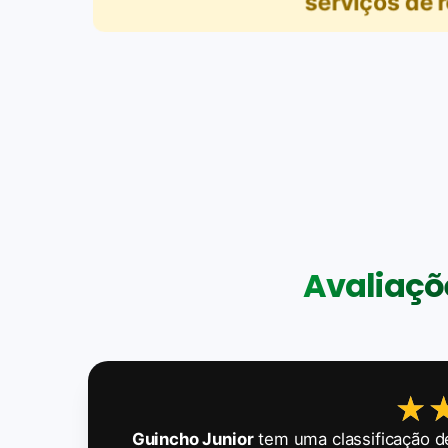
serviços de 
Avaliaçõe
★
★
Guincho Junior
tem uma classificação 