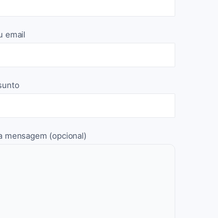
u email
sunto
a mensagem (opcional)