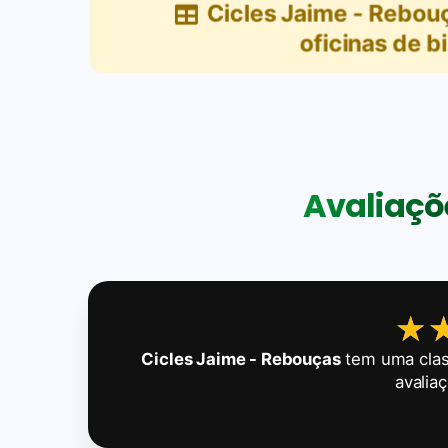
Cicles Jaime - Rebou
oficinas de bi
Avaliaçõe
★
★
Cicles Jaime - Rebouças
tem uma clas
avalia