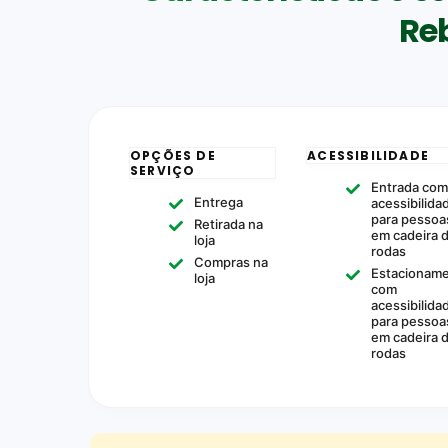
Re
OPÇÕES DE
ACESSIBILIDADE
SERVIÇO
Entrada co
Entrega
acessibilida
para pessoa
Retirada na
em cadeira 
loja
rodas
Compras na
Estacionam
loja
com
acessibilida
para pessoa
em cadeira 
rodas