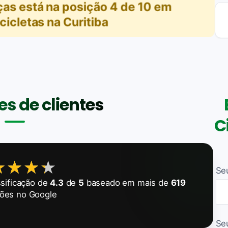
ças
está na posição
4
de
10
em
cicletas na Curitiba
s de clientes
C
★★★★
★★★★
Se
sificação de
4.3
de
5
baseado em mais de
619
ções no Google
Se