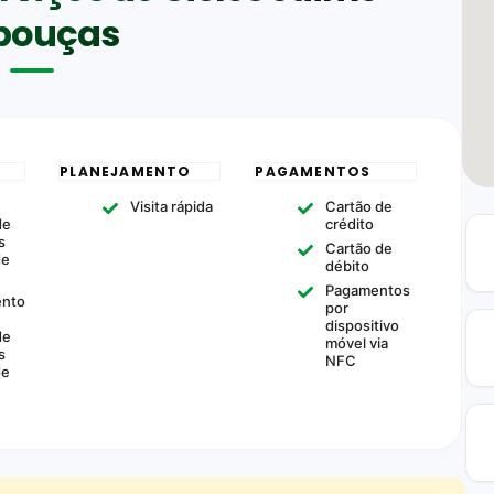
bouças
PLANEJAMENTO
PAGAMENTOS
m
Visita rápida
Cartão de
de
crédito
s
Cartão de
de
débito
Pagamentos
ento
por
dispositivo
de
móvel via
s
NFC
de