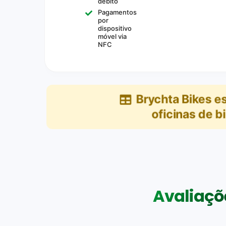
débito
Pagamentos
por
dispositivo
móvel via
NFC
Brychta Bikes
es
oficinas de bi
Avaliaçõe