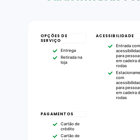
OPÇÕES DE
ACESSIBILIDADE
SERVIÇO
Entrada co
Entrega
acessibilida
para pessoa
Retirada na
em cadeira 
loja
rodas
Estacionam
com
acessibilida
para pessoa
em cadeira 
rodas
PAGAMENTOS
Cartão de
crédito
Cartão de