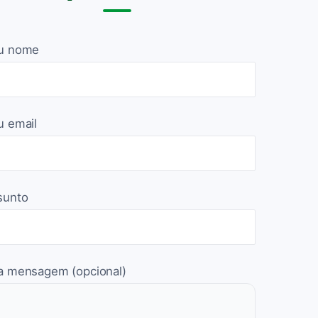
u nome
u email
sunto
a mensagem (opcional)