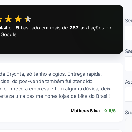
★★★★
★★★★
Se
4.4
de
5
baseado em mais de
282
avaliações no
Google
Se
da Brychta, só tenho elogios. Entrega rápida,
ecisei do pós-venda também fui atendido
As
o conhece a empresa e tem alguma dúvida, deixo
teza uma das melhores lojas de bike do Brasil!
Matheus Silva
☆ 5/5
Su