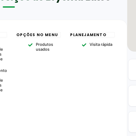
OPÇÕES NO MENU
PLANEJAMENTO
m
Produtos
Visita rápida
de
usados
s
de
ento
de
s
de