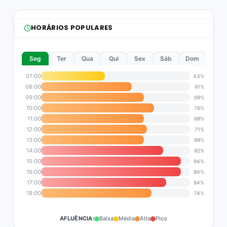
HORÁRIOS POPULARES
Seg
Ter
Qua
Qui
Sex
Sáb
Dom
07:00
43%
08:00
61%
09:00
69%
10:00
76%
11:00
69%
12:00
71%
13:00
69%
14:00
82%
15:00
94%
16:00
94%
17:00
84%
18:00
74%
AFLUÊNCIA:
Baixa
Média
Alta
Pico