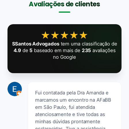
Avaliações de clientes
★★★★★
★★★★★
SSantos Advogados
tem uma classificação de
4.9
de
5
baseado em mais de
235
avaliações
no Google
Fui contatada pela Dra Amanda e
marcamos um encontro na AFaBB
em São Paulo, fui atendida
atenciosamente e tive todas as
minhas dúvidas prontamente
esclarecidas. Tive a assistência