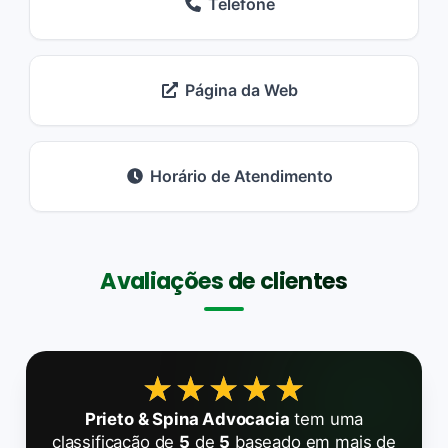
Telefone
Página da Web
Horário de Atendimento
Avaliações de clientes
★★★★★
★★★★★
Prieto & Spina Advocacia
tem uma
classificação de
5
de
5
baseado em mais de