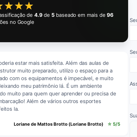
★★★★
★★★★
assificação de
4.9
de
5
baseado em mais de
96
Se
ções no Google
Se
deria estar mais satisfeita. Além das aulas de
strutor muito preparado, utilizo o espaço para a
ado com os equipamentos é impecável, e muito
As
 deixando meu patrimônio lá. É um ambiente
ndo muito para quem quer aprender ou precisa de
mbarcação! Além de vários outros esportes
itos la.
Su
Loriane de Mattos Brotto (Loriane Brotto)
☆ 5/5