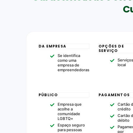
Cu
DA EMPRESA
OPÇÕES DE
SERVIÇO
Se identifica
Serviço
como uma
local
empresa de
empreendedoras
PÚBLICO
PAGAMENTOS
Empresa que
Cartão 
acolhe a
crédito
comunidade
Cartão 
LGBTQ+
débito
Espaço seguro
Pagame
para pessoas
por