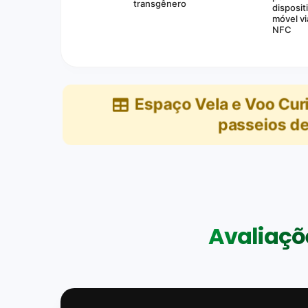
transgênero
disposit
móvel vi
NFC
Espaço Vela e Voo Curi
passeios de
Avaliaçõe