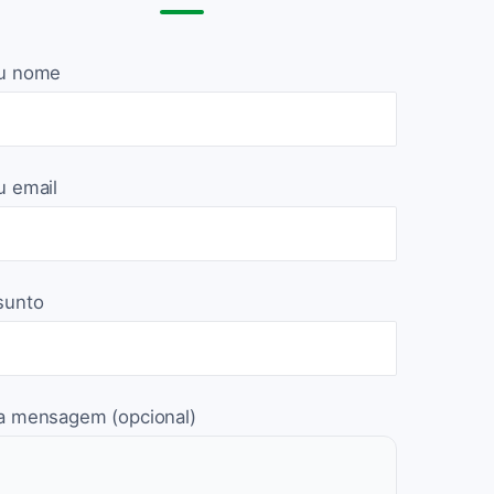
u nome
u email
sunto
a mensagem (opcional)