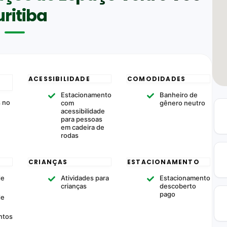
ritiba
ACESSIBILIDADE
COMODIDADES
Estacionamento
Banheiro de
s no
com
gênero neutro
acessibilidade
para pessoas
em cadeira de
rodas
CRIANÇAS
ESTACIONAMENTO
de
Atividades para
Estacionamento
crianças
descoberto
pago
de
ntos