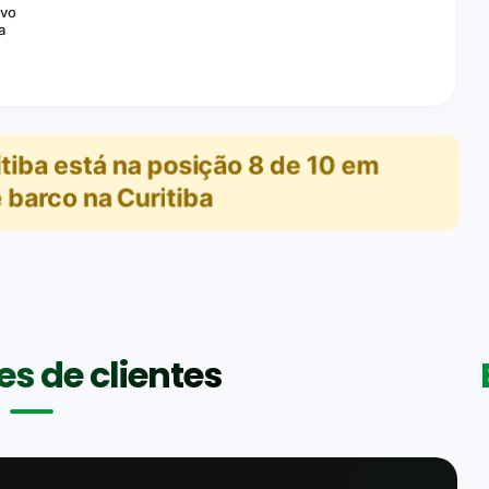
ivo
a
tiba
está na posição
8
de
10
em
 barco na Curitiba
s de clientes