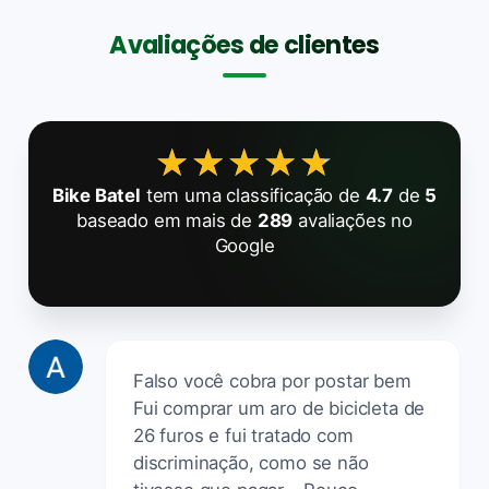
Avaliações de clientes
★★★★★
★★★★★
Bike Batel
tem uma classificação de
4.7
de
5
baseado em mais de
289
avaliações no
Google
Falso você cobra por postar bem
Fui comprar um aro de bicicleta de
26 furos e fui tratado com
discriminação, como se não