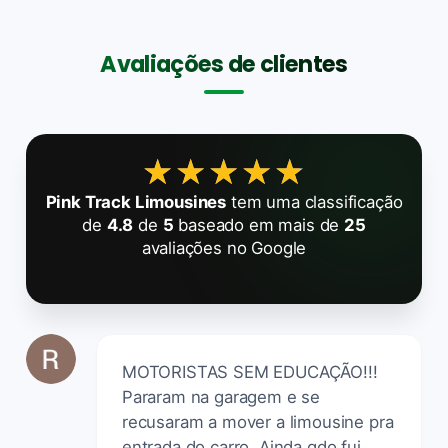
Avaliações de clientes
★★★★★
★★★★★
Pink Track Limousines
tem uma classificação
de
4.8
de
5
baseado em mais de
25
avaliações no Google
MOTORISTAS SEM EDUCAÇÃO!!!
Pararam na garagem e se
recusaram a mover a limousine pra
entrada do carro. Ainda qdo fui