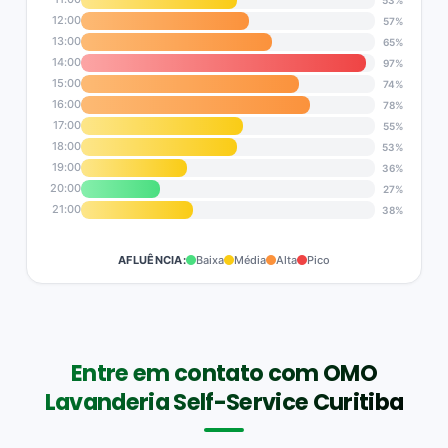
12:00
57%
13:00
65%
14:00
97%
15:00
74%
16:00
78%
17:00
55%
18:00
53%
19:00
36%
20:00
27%
21:00
38%
AFLUÊNCIA:
Baixa
Média
Alta
Pico
Entre em contato com OMO
Lavanderia Self-Service Curitiba