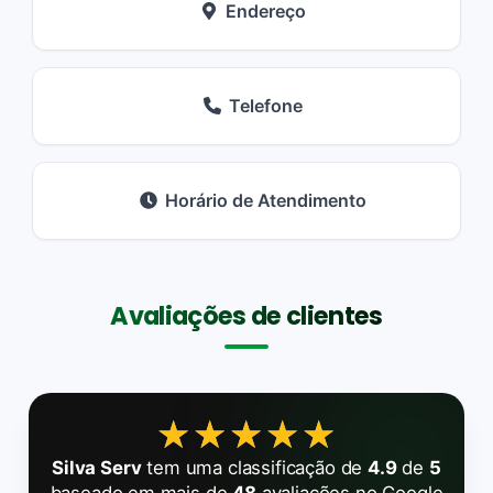
Endereço
Telefone
Horário de Atendimento
Avaliações de clientes
★★★★★
★★★★★
Silva Serv
tem uma classificação de
4.9
de
5
baseado em mais de
48
avaliações no Google