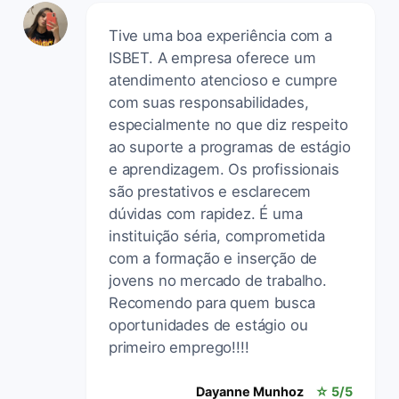
Tive uma boa experiência com a
ISBET. A empresa oferece um
atendimento atencioso e cumpre
com suas responsabilidades,
especialmente no que diz respeito
ao suporte a programas de estágio
e aprendizagem. Os profissionais
são prestativos e esclarecem
dúvidas com rapidez. É uma
instituição séria, comprometida
com a formação e inserção de
jovens no mercado de trabalho.
Recomendo para quem busca
oportunidades de estágio ou
primeiro emprego!!!!
Dayanne Munhoz
☆ 5/5