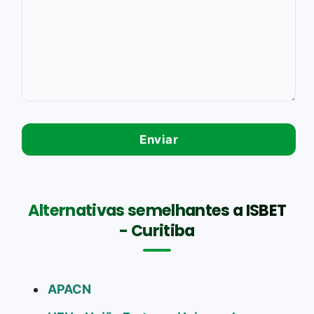
Alternativas semelhantes a ISBET
- Curitiba
APACN