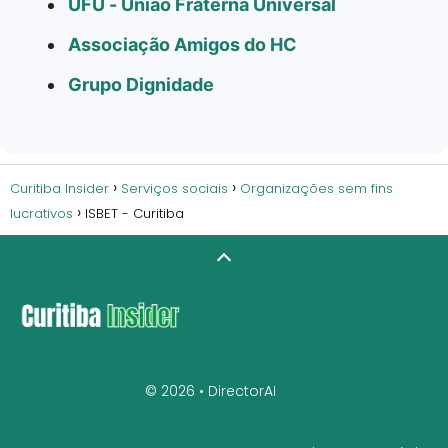
UFU - União Fraterna Universal
Associação Amigos do HC
Grupo Dignidade
Curitiba Insider
Serviços sociais
Organizações sem fins
lucrativos
ISBET - Curitiba
© 2026 •
DirectorAI