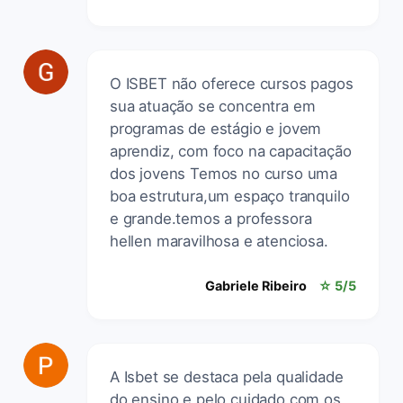
O ISBET não oferece cursos pagos
sua atuação se concentra em
programas de estágio e jovem
aprendiz, com foco na capacitação
dos jovens Temos no curso uma
boa estrutura,um espaço tranquilo
e grande.temos a professora
hellen maravilhosa e atenciosa.
Gabriele Ribeiro
☆ 5/5
A Isbet se destaca pela qualidade
do ensino e pelo cuidado com os