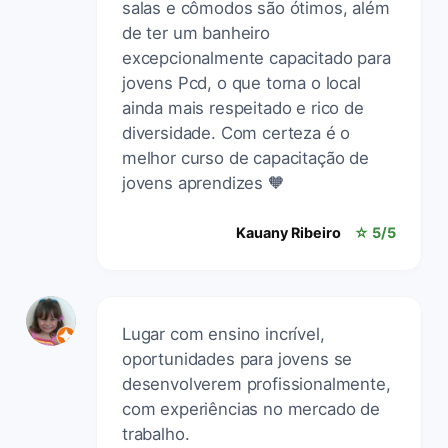
salas e cômodos são ótimos, além
de ter um banheiro
excepcionalmente capacitado para
jovens Pcd, o que torna o local
ainda mais respeitado e rico de
diversidade. Com certeza é o
melhor curso de capacitação de
jovens aprendizes 🧡
Kauany Ribeiro
☆ 5/5
Lugar com ensino incrível,
oportunidades para jovens se
desenvolverem profissionalmente,
com experiências no mercado de
trabalho.