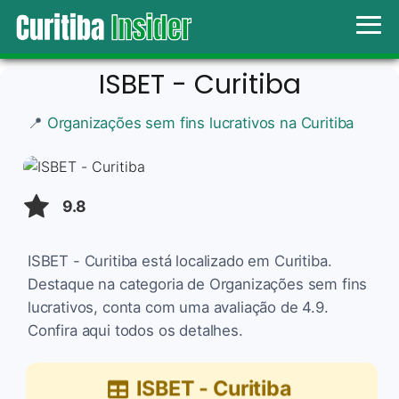
ISBET - Curitiba
📍
Organizações sem fins lucrativos na Curitiba
9.8
ISBET - Curitiba está localizado em Curitiba.
Destaque na categoria de Organizações sem fins
lucrativos, conta com uma avaliação de 4.9.
Confira aqui todos os detalhes.
ISBET - Curitiba