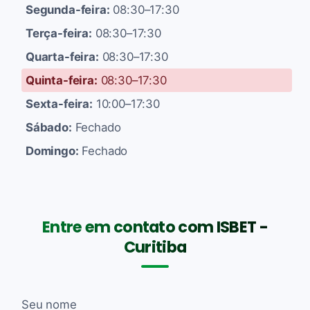
Segunda-feira:
08:30–17:30
Terça-feira:
08:30–17:30
Quarta-feira:
08:30–17:30
Quinta-feira:
08:30–17:30
Sexta-feira:
10:00–17:30
Sábado:
Fechado
Domingo:
Fechado
Entre em contato com ISBET -
Curitiba
Seu nome