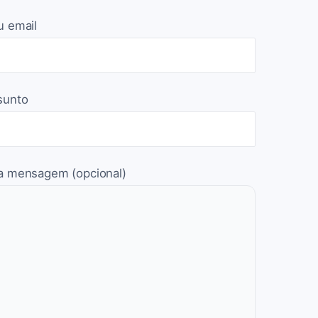
u email
sunto
a mensagem (opcional)