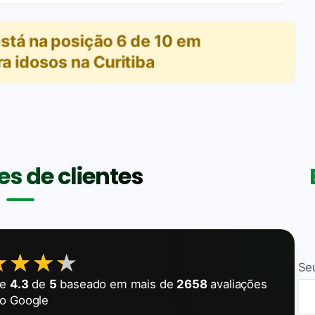
stá na posição
6
de
10
em
a idosos na Curitiba
s de clientes
★★★★
★★★★
Se
de
4.3
de
5
baseado em mais de
2658
avaliações
o Google