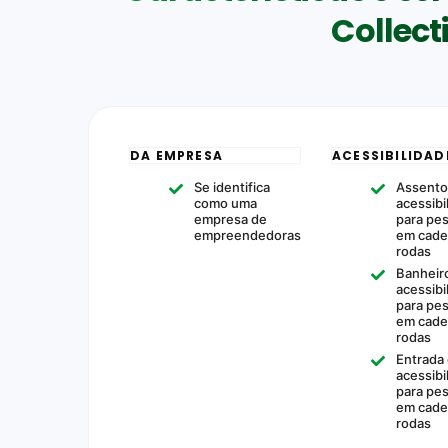
Collect
DA EMPRESA
ACESSIBILIDAD
Se identifica
Assento
como uma
acessibi
empresa de
para pe
empreendedoras
em cade
rodas
Banheir
acessibi
para pe
em cade
rodas
Entrada
acessibi
para pe
em cade
rodas