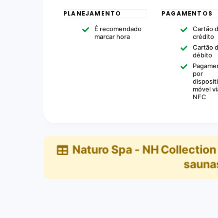
PLANEJAMENTO
PAGAMENTOS
É recomendado
Cartão 
marcar hora
crédito
Cartão 
débito
Pagame
por
disposit
móvel vi
NFC
Naturo Spa - NH Collection
saunas