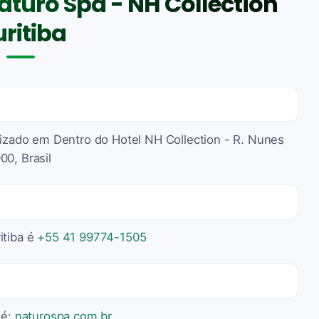
turo Spa - NH Collection
ritiba
alizado em Dentro do Hotel NH Collection - R. Nunes
00, Brasil
itiba é
+55 41 99774-1505
 é:
naturospa.com.br