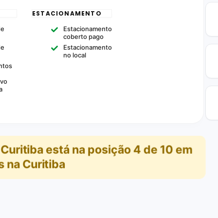
ESTACIONAMENTO
de
Estacionamento
coberto pago
de
Estacionamento
no local
ntos
ivo
a
 Curitiba
está na posição
4
de
10
em
 na Curitiba