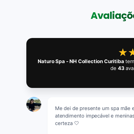
Avaliaçõe
★
★
Naturo Spa - NH Collection Curitiba
tem
de
43
ava
Me dei de presente um spa mãe e 
atendimento impecável e menina
certeza 🤍