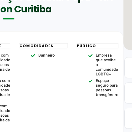
ion Curitiba
E
COMODIDADES
PÚBLICO
 com
Banheiro
Empresa
lidade
que acolhe
ssoas
a
ira de
comunidade
LGBTQ+
o com
Espaço
lidade
seguro para
ssoas
pessoas
ira de
transgênero
 com
lidade
ssoas
ira de