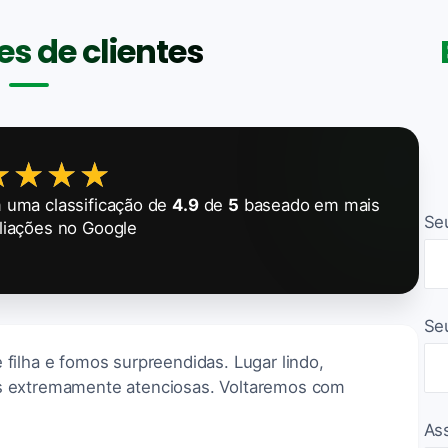
s de clientes
★★★★
★★★★
 uma classificação de
4.9
de
5
baseado em mais
Se
liações no Google
Se
filha e fomos surpreendidas. Lugar lindo,
s extremamente atenciosas. Voltaremos com
As