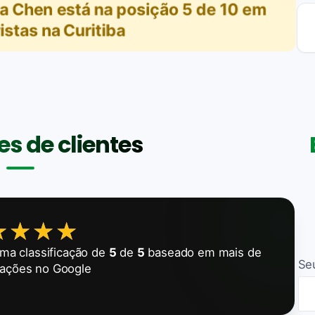
ra Chen
está na posição
5
de
10
em
stas na Curitiba
s de clientes
★★★★
★★★★
ma classificação de
5
de
5
baseado em mais de
Se
iações no Google