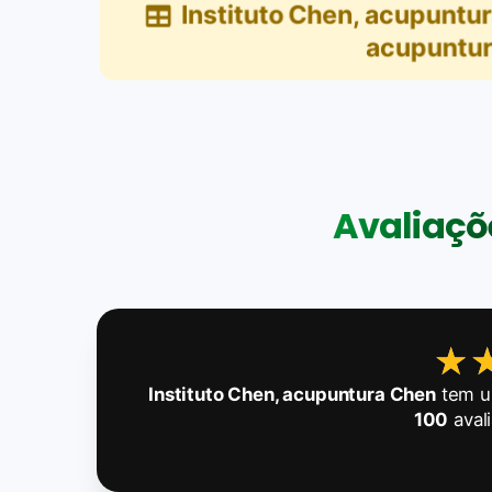
Instituto Chen, acupuntu
acupunturi
Avaliaçõe
★
★
Instituto Chen, acupuntura Chen
tem u
100
aval