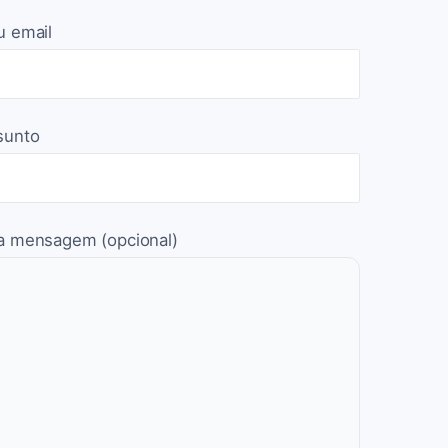
u email
sunto
a mensagem (opcional)