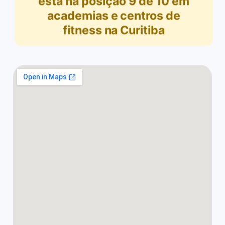
está na posição
9
de
10
em
academias e centros de
fitness na Curitiba