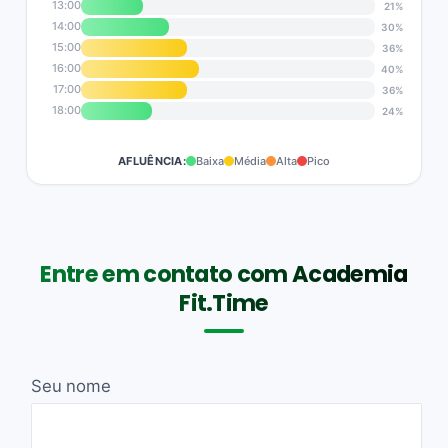
13:00
21%
14:00
30%
15:00
36%
16:00
40%
17:00
36%
18:00
24%
AFLUÊNCIA:
Baixa
Média
Alta
Pico
Entre em contato com Academia
Fit.Time
Seu nome