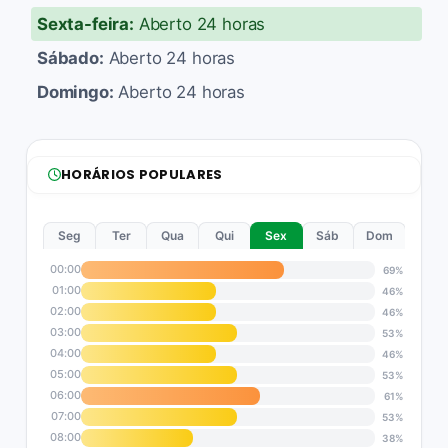
Sexta-feira:
Aberto 24 horas
Sábado:
Aberto 24 horas
Domingo:
Aberto 24 horas
HORÁRIOS POPULARES
Seg
Ter
Qua
Qui
Sex
Sáb
Dom
00:00
69%
01:00
46%
02:00
46%
03:00
53%
04:00
46%
05:00
53%
06:00
61%
07:00
53%
08:00
38%