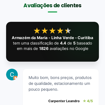
Avaliações de clientes
★★★★★
★★★★★
Armazém da Maria - Linha Verde - Curitiba
tem uma classificação de
4.4
de
5
baseado
em mais de
1826
avaliações no Google
Muito bom, bons preços, produtos
de qualidade, estacionamento um
pouco pequeno.
Carpenter Leandro
☆ 4/5